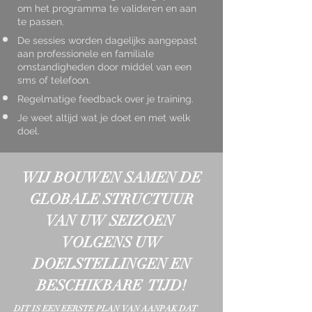
om het programma te valideren en aan
te passen.
De sessies worden dagelijks aangepast
aan professionele en familiale
omstandigheden door middel van een
sms of telefoon.
Regelmatige feedback over je training.
Je weet altijd wat je doet en met welk
doel.
WIJ BOUWEN SAMEN DE
GLOBALE STRUCTUUR
VAN UW SEIZOEN
VOLGENS UW
DOELSTELLINGEN EN
BESCHIKBARE TIJD!
DIT IS EEN EERSTE PLAN VAN AANPAK DAT