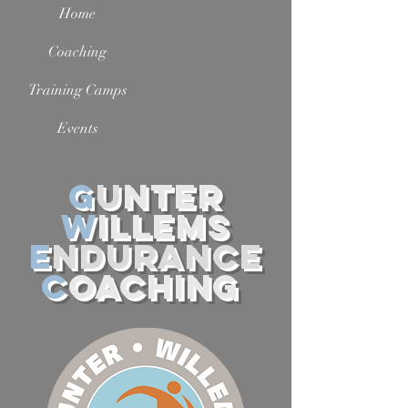
Home
Coaching
Training Camps
Events
G
u
nter
W
illems
E
ndurance
C
oaching