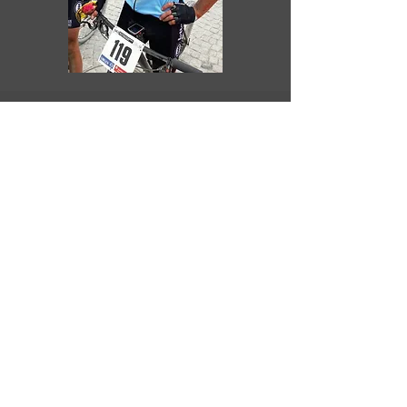
Getuigenissen:
"Van nul begonnen, heb ik drie
jaar met Gunter getraind. Drie
jaar vooruitgang en een plaats
als vice-kampioen van Wallonië
MTB. Het avontuur gaat verder
met grotere doelen. Zeer
tevreden!"
Jerome Lowies
(MTB marathon)
Sinds 2014
"Gunter heeft ervoor gezorgd